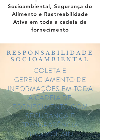
Socioambiental, Segurança do
Alimento e Rastreabilidade
Ativa em toda a cadeia de
fornecimento
RESPONSABILIDADE
SOCIOAMBIENTAL
COLETA E
GERENCIAMENTO DE
INFORMAÇÕES EM TODA
A CADEIA DE
FORNECIMENTO COM
SEGURANÇA E
TRANSPARÊNCIA
BLOCKCHAIN